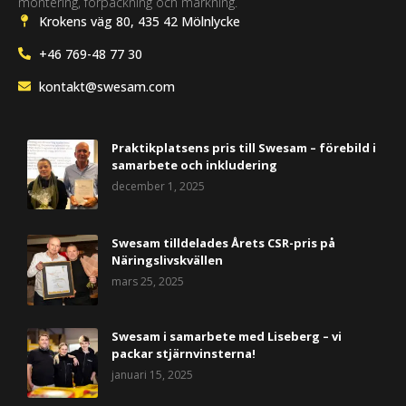
montering, förpackning och märkning.
Krokens väg 80, 435 42 Mölnlycke
+46 769-48 77 30
kontakt@swesam.com
Praktikplatsens pris till Swesam – förebild i
samarbete och inkludering
december 1, 2025
Swesam tilldelades Årets CSR-pris på
Näringslivskvällen
mars 25, 2025
Swesam i samarbete med Liseberg – vi
packar stjärnvinsterna!
januari 15, 2025