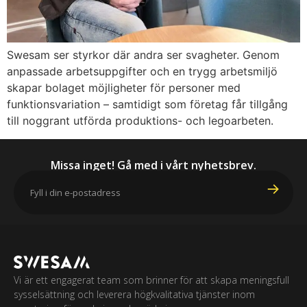
Swesam ser styrkor där andra ser svagheter. Genom
anpassade arbetsuppgifter och en trygg arbetsmiljö
skapar bolaget möjligheter för personer med
funktionsvariation – samtidigt som företag får tillgång
till noggrant utförda produktions- och legoarbeten.
Missa inget! Gå med i vårt nyhetsbrev.
Vi är ett engagerat team som brinner för att skapa meningsfull
sysselsättning och leverera högkvalitativa tjänster inom