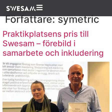
Författare:
symetric
Praktikplatsens pris till
Swesam – förebild i
samarbete och inkludering