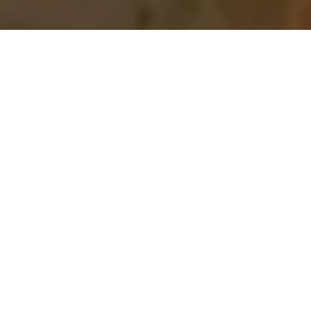
Vi tar hand
om
produktionen.
Ni kan
fokusera på
affären.
Swesam hjälper företag
att effektivisera
montering, packning,
etikettering och andra
produktionsmoment.