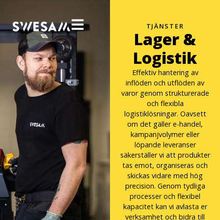
TJÄNSTER
Lager &
Logistik
Effektiv hantering av
inflöden och utflöden av
varor genom strukturerade
och flexibla
logistiklösningar. Oavsett
om det gäller e-handel,
kampanjvolymer eller
löpande leveranser
säkerställer vi att produkter
tas emot, organiseras och
skickas vidare med hög
precision. Genom tydliga
processer och flexibel
kapacitet kan vi avlasta er
verksamhet och bidra till